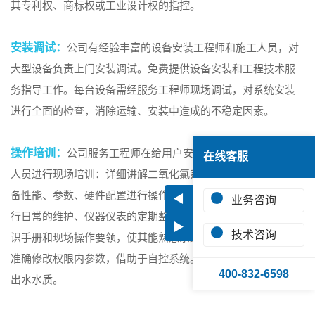
其专利权、商标权或工业设计权的指控。
安装调试：
公司有经验丰富的设备安装工程师和施工人员，对
大型设备负责上门安装调试。免费提供设备安装和工程技术服
务指导工作。每台设备需经服务工程师现场调试，对系统安装
进行全面的检查，消除运输、安装中造成的不稳定因素。
操作培训：
公司服务工程师在给用户安装调试时，对用户操作
在线客服
人员进行现场培训：详细讲解二氧化氯系统控制原理，熟悉设
备性能、参数、硬件配置进行操作、安装、维护；能对系统进
◀
业务咨询
行日常的维护、仪器仪表的定期整定等。讲解设备维修保养知
▶
技术咨询
识手册和现场操作要领，使其能熟悉系统，正确操作，合理、
准确修改权限内参数，借助于自控系统。保证设备正常运行和
400-832-6598
出水水质。