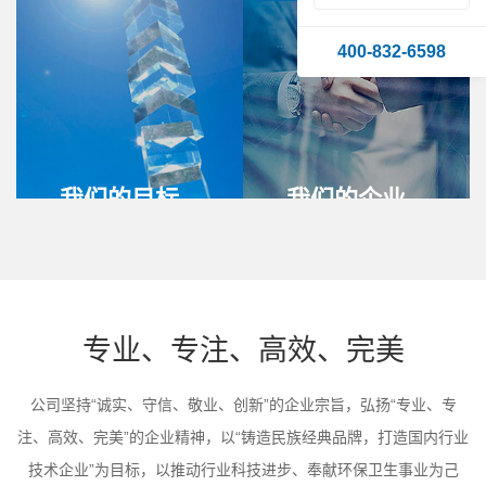
毒领域的企业。
术，为人民安全饮水
环境改善而努力。
400-832-6598
我们的目标
我们的企业
精神
达成任务计划，扩大
企业知名度， 做国
专业、专注、高效、
内技术领先的企业。
完美，坚忍不拔，奋
斗不息。
专业、专注、高效、完美
公司坚持“诚实、守信、敬业、创新”的企业宗旨，弘扬“专业、专
注、高效、完美”的企业精神，以“铸造民族经典品牌，打造国内行业
技术企业”为目标，以推动行业科技进步、奉献环保卫生事业为己